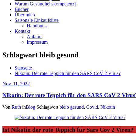
Warum Gesundheitskompetenz?
Bücher
Über mich
Saisonale Einkaufsliste
Handout –
Kontakt
Anfahrt
Impressum
Schlagwort bleib gesund
Startseite
Nikotin: Der rote Teppich für den SARS CoV 2 Virus?
Nov. 11, 2022
Nikotin: Der rote Teppich für den SARS CoV 2 Virus
Von
Ruth
in
Blog
Schlagwort
bleib gesund
,
Covid
,
Nikotin
Ist Nikotin der rote Teppich für Sars Cov 2 Viren?