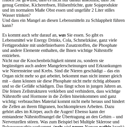
genug Gemüse, Kichererbsen, Hülsenfrüchte, gute Sojaprodukte
und im normalem Maße Obst essen und ungefähr 2 Liter stilles
Wasser trinken?
Und dass ein Mangel an diesen Lebensmitteln zu Schlappheit führen
kann?
Es kommt auch sehr darauf an,
was
Sie essen. So gibt es
Lebensmittel wie Energy Drinks, Cola, Schmelzkäse, ganz viele
Fertigprodukte mit undefinierbaren Zusatzstoffen, die Phosphate
und andere Elemente enthalten, die Ihnen wichtige Nährstoffe
entziehen.
Nicht nur die Knochenbrüchigkeit nimmt zu, sondern sie
begünstigen auch andere Mangelerscheinungen und Erkrankungen
wie Nierensteine und Krebs. Sind die Nieren geschädigt – das ein
Organ nicht mehr so gut arbeitet, bekommt man nicht immer gleich
mit – dann können sie diese Phosphate nicht mehr richtig abbauen
und so die Gefäße schädigen. Das fängt schon in jungen Jahren an.
Die feinen Zellstrukturen verkleben und verhindern, dass wichtige
Nährstoffe und Hormone in die Zellen hineinkommen und ganz
wichtig: verbrauchtes Material kommt nicht mehr heraus und hindert
die Zellen an ihrem filigranen, hochkomplexen Arbeiten. Dazu
gehört alles im Körper, auch die Augen! Ebenso kann der
entstandene Nährstoffmangel die Übertragung an den Gehirn – und
Nervenzellen stören. Was zum Beispiel bei Multiple Sklerose und
Polyneuropathie vorkommt. (
poly
-viel
neuro
-Nerven
pathie
-krank)