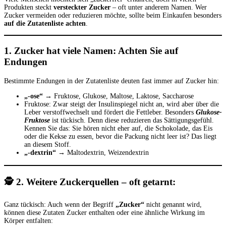
Produkten steckt
versteckter Zucker
– oft unter anderem Namen. Wer
Zucker vermeiden oder reduzieren möchte, sollte beim Einkaufen besonders
auf die Zutatenliste achten
.
1.
Zucker hat viele Namen: Achten Sie auf
Endungen
Bestimmte Endungen in der Zutatenliste deuten fast immer auf Zucker hin:
„-ose“
→ Fruktose, Glukose, Maltose, Laktose, Saccharose
Fruktose: Zwar steigt der Insulinspiegel nicht an, wird aber über die
Leber verstoffwechselt und fördert die Fettleber. Besonders
Glukose-
Fruktose
ist tückisch. Denn diese reduzieren das Sättigungsgefühl.
Kennen Sie das: Sie hören nicht eher auf, die Schokolade, das Eis
oder die Kekse zu essen, bevor die Packung nicht leer ist? Das liegt
an diesem Stoff.
„-dextrin“
→ Maltodextrin, Weizendextrin
🕵️ 2.
Weitere Zuckerquellen – oft getarnt:
Ganz tückisch: Auch wenn der Begriff
„Zucker“
nicht genannt wird,
können diese Zutaten Zucker enthalten oder eine ähnliche Wirkung im
Körper entfalten: